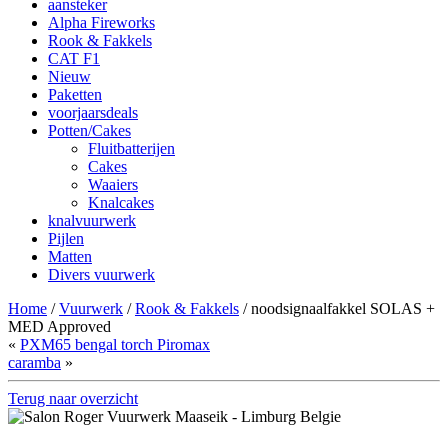
aansteker
Alpha Fireworks
Rook & Fakkels
CAT F1
Nieuw
Paketten
voorjaarsdeals
Potten/Cakes
Fluitbatterijen
Cakes
Waaiers
Knalcakes
knalvuurwerk
Pijlen
Matten
Divers vuurwerk
Home
/
Vuurwerk
/
Rook & Fakkels
/ noodsignaalfakkel SOLAS +
MED Approved
«
PXM65 bengal torch Piromax
caramba
»
Terug naar overzicht